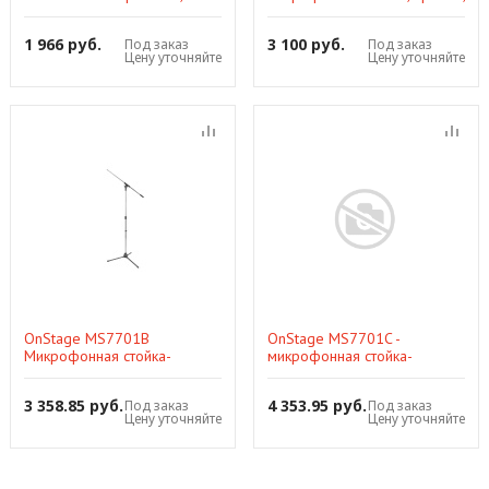
гусиная шейка, U-образное
круглое основание с
основание
вырезом регулируемая
1 966 руб.
3 100 руб.
Под заказ
Под заказ
высота,черная
Цену уточняйте
Цену уточняйте
OnStage MS7701B
OnStage MS7701C -
Микрофонная стойка-
микрофонная стойка-
журавль, тренога,
журавль, тренога,
регулируемая высота,
регулируемая высота, хром
3 358.85 руб.
4 353.95 руб.
Под заказ
Под заказ
черная
Цену уточняйте
Цену уточняйте