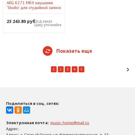
AKG K271 MKII наушники
'Studio' для студийной записи
и контроля 55 Ом
23 243.80 руб.
Под заказ
Цену уточняйте
Показать еще
1
2
3
4
5
Поделиться в соц. сетях:
Электронная почта
:
music-home@mail.ru
Адрес:
Адрес:
г. Старый Оскол, ул. Коммунистическая, д. 12..