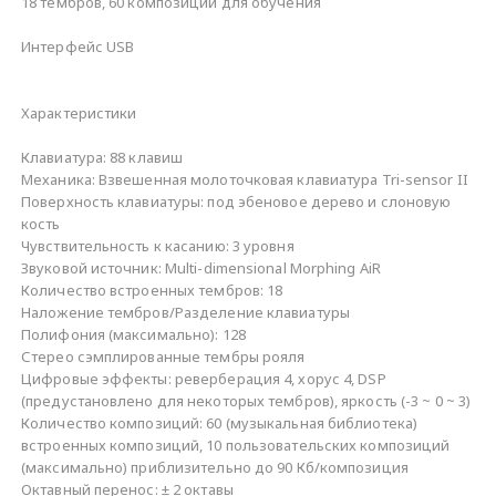
18 тембров, 60 композиций для обучения
Интерфейс USB
Характеристики
Клавиатура: 88 клавиш
Механика: Взвешенная молоточковая клавиатура Tri-sensor II
Поверхность клавиатуры: под эбеновое дерево и слоновую
кость
Чувствительность к касанию: 3 уровня
Звуковой источник: Multi-dimensional Morphing AiR
Количество встроенных тембров: 18
Наложение тембров/Разделение клавиатуры
Полифония (максимально): 128
Стерео сэмплированные тембры рояля
Цифровые эффекты: реверберация 4, хорус 4, DSP
(предустановлено для некоторых тембров), яркость (-3 ~ 0 ~ 3)
Количество композиций: 60 (музыкальная библиотека)
встроенных композиций, 10 пользовательских композиций
(максимально) приблизительно до 90 Кб/композиция
Октавный перенос: ± 2 октавы