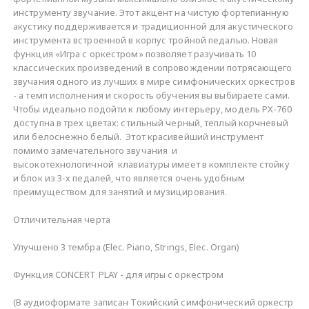
инструменту звучание. Этот акцент на чистую фортепианную
акустику поддерживается и традиционной для акустического
инструмента встроенной в корпус тройной педалью. Новая
функция «Игра с оркестром» позволяет разучивать 10
классических произведений в сопровождении потрясающего
звучания одного из лучших в мире симфонических оркестров
- а темп исполнения и скорость обучения вы выбираете сами.
Чтобы идеально подойти к любому интерьеру, модель PX-760
доступна в трех цветах: стильный черный, теплый корчневый
или белоснежно белый. Этот красивейший инструмент
помимо замечательного звучания и
высокотехнологичной клавиатуры имеет в комплекте стойку
и блок из 3-х педалей, что является очень удобным
преимуществом для занятий и музицирования.
Отличительная черта
Улучшено 3 тембра (Elec. Piano, Strings, Elec. Organ)
Функция CONCERT PLAY - для игры с оркестром
(В аудиоформате записан Токийский симфонический оркестр