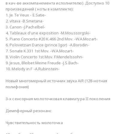
в кач-ве аккомпанемента исполнителю). Доступно 10
произведений ( ноты в комплекте):
1. Je Te Veux - E.Satie-
2. vltava -B.Smetana-
3. Canon -J.Pachelbel-
4. Tableaux d'une exposition -M.Moussorgski-
5. Piano Concerto #20 K.466 2nd Mov. -W.A.Mozart-
6. Polovetzian Dance (prince Igor) -A.Borodin-
7. Sonate K.331 1st Mov. -W.A.Mozart-
8. Violin Concerto 1st Mov. F.Mendelssohn-
9. Jesus, Bleibet Meine Freude -J.S.Bach-
10. Melody in F -A.Rubinstein-
Новый многомерный источник звука AiR (128-нотная
полифония)
3-х сенсорная молоточковая клавиатура II поколения
Демпферный резонанс
Чувствительность молоточка