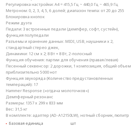
Регулировка настройки: A4 = 415,5 Гц ~ 440,0 Гц ~ 465,9 Гц
Метроном: 0, 2, 3, 4, 5, 6 долей; диапазон темпа: от 20 до 255
Блокировка кнопок
Режим дуэта
Педали: 3 встроенные педали (демпфер, софт, сустейн),
функция полупедали
Разъемы и хранение данных: MIDI, USB, наушники х 2,
стандартный стерео джек,
Динамики: 12 см х 2; 8 Вт + 8 Вт, 2-полосный
Функция обучения: партии для обучения (правая/левая)
Песенный секвенсор: 2 дорожки, 1 композиция, общий объем
приблизительно 5000 нот
Функция звукоряда (Количество предустановленных
темпераций): 17
Hammer Response («отдача молоточков»)
Демпферный резонанс
Размеры: 1357 х 299 х 833 мм
Вес: 31,5 кг
В комплекте: адаптер (AD-A12150LW), нотный сборник, пюпитр
Базовая единица
шт