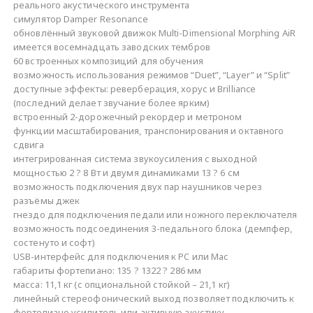
реального акустического инструмента
симулятор Damper Resonance
обновлённый звуковой движок Multi-Dimensional Morphing AiR
имеется восемнадцать заводских тембров
60 встроенных композиций для обучения
возможность использования режимов “Duet”, “Layer” и “Split”
доступные эффекты: реверберация, хорус и Brilliance
(последний делает звучание более ярким)
встроенный 2-дорожечный рекордер и метроном
функции масштабирования, транспонирования и октавного
сдвига
интегрированная система звукоусиления с выходной
мощностью 2 ? 8 Вт и двумя динамиками 13 ? 6 см
возможность подключения двух пар наушников через
разъёмы джек
гнездо для подключения педали или ножного переключателя
возможность подсоединения 3-педального блока (демпфер,
состенуто и софт)
USB-интерфейс для подключения к PC или Mac
габариты фортепиано: 135 ? 1322 ? 286 мм
масса: 11,1 кг (с опциональной стойкой – 21,1 кг)
линейный стереофонический выход позволяет подключить к
фортепиано усилитель или активную акустику