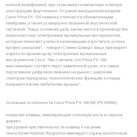
нотной полифонией, при этом имеет компактную и легкую
конструкцию фортепиано. От ранее выпущенной модели
Casio Privia PX-150 новинка отличается обновленными
тембрами, а также усовершенствованной акустической
системой. "Наша основная цель заключается в производстве
первоклассных электронных музыкальных инструментов,
которые помогают учиться начинающим и достигать успеха
профессионалам", - говорит Стивен Шмидт, вице-президент
отдела по производсву электронных музыкальных
инструментов Casio. "Мы считаем, что Privia PX-160
максимально соответствует заявленной цели, это самое
портативное цифровое пианино на рынке с широким
спектром передовых технологических функций, которые
понравятся всем любителям музыки".
Основные особенности Casio Privia PX-160 WE (PX160WE):
покрытие клавиш, имитирующее слоновую кость и чёрное
дерево
три уровня чувствительности клавиш к касанию
технология Hammer Response имитирует отдачу молоточков