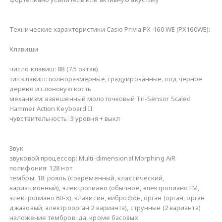
Технические характеристики Casio Privia PX-160 WE (PX160WE):
Клавиши
число клавиш: 88 (7.5 октав)
тип клавиш: полноразмерные, градуированные, под черное
дерево и слоновую кость
механизм: взвешенный молоточковый Tri-Sensor Scaled
Hammer Action Keyboard II
чувствительность: 3 уровня + выкл
Звук
звуковой процессор: Multi-dimensional Morphing AiR
полифония: 128 нот
тембры: 18: рояль (современный, классический,
вариационный), электропиано (обычное, электропиано FM,
электропиано 60-x), клависин, виброфон, орган (орган, орган
джазовый, электроорган 2 варианта), струнные (2 варианта)
наложение тембров: да, кроме басовых