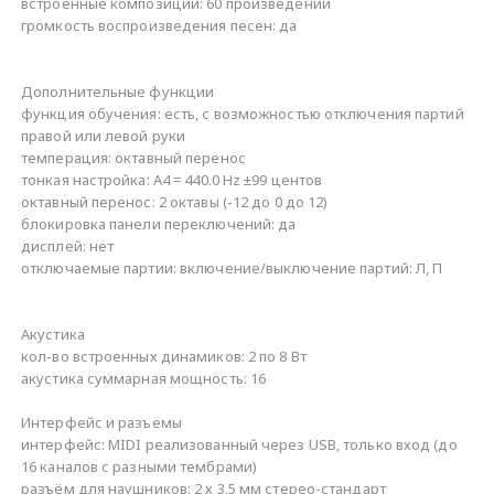
встроенные композиций: 60 произведений
громкость воспроизведения песен: да
Дополнительные функции
функция обучения: есть, с возможностью отключения партий
правой или левой руки
темперация: октавный перенос
тонкая настройка: A4 = 440.0 Hz ±99 центов
октавный перенос: 2 октавы (-12 до 0 до 12)
блокировка панели переключений: да
дисплей: нет
отключаемые партии: включение/выключение партий: Л, П
Акустика
кол-во встроенных динамиков: 2 по 8 Вт
акустика суммарная мощность: 16
Интерфейс и разъемы
интерфейс: MIDI реализованный через USB, только вход (до
16 каналов с разными тембрами)
разъём для наушников: 2 х 3.5 мм стерео-стандарт