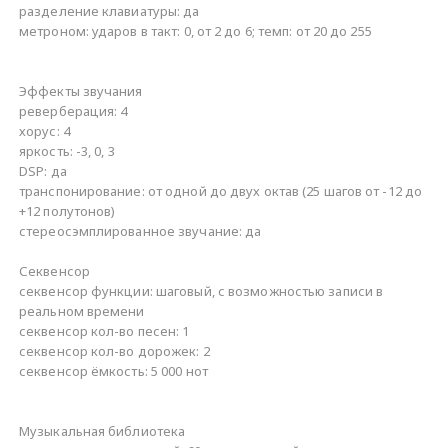
разделение клавиатуры: да
метроном: ударов в такт: 0, от 2 до 6; темп: от 20 до 255
Эффекты звучания
реверберация: 4
хорус: 4
яркость: -3, 0, 3
DSP: да
транспонирование: от одной до двух октав (25 шагов от -12 до
+12 полутонов)
стереосэмплированное звучание: да
Секвенсор
секвенсор функции: шаговый, с возможностью записи в
реальном времени
секвенсор кол-во песен: 1
секвенсор кол-во дорожек: 2
секвенсор ёмкость: 5 000 нот
Музыкальная библиотека