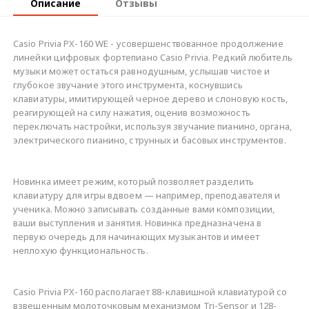
Описание
Отзывы
Casio Privia PX-160 WE - усовершенствованное продолжение
линейки цифровых фортепиано Casio Privia. Редкий любитель
музыки может остаться равнодушным, услышав чистое и
глубокое звучание этого инструмента, коснувшись
клавиатуры, имитирующей черное дерево и слоновую кость,
реагирующей на силу нажатия, оценив возможность
переключать настройки, используя звучание пианино, органа,
электрического пианино, струнных и басовых инструментов.
Новинка имеет режим, который позволяет разделить
клавиатуру для игры вдвоем — например, преподавателя и
ученика. Можно записывать созданные вами композиции,
ваши выступления и занятия. Новинка предназначена в
первую очередь для начинающих музыкантов и имеет
неплохую функциональность.
Casio Privia PX-160 располагает 88-клавишной клавиатурой со
взвешенным молоточковым механизмом Tri-Sensor и 128-