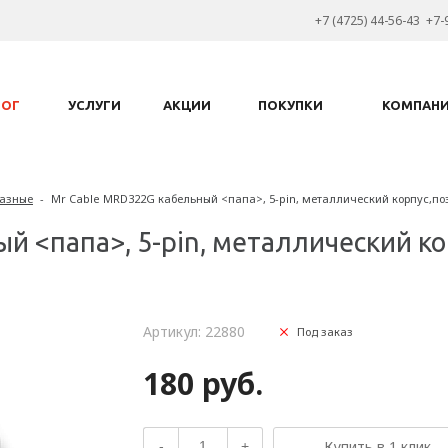
+7 (4725) 44-56-43 +7-
ЛОГ
УСЛУГИ
АКЦИИ
ПОКУПКИ
КОМПАН
азные
-
Mr Cable MRD322G кабельный <папа>, 5-pin, металлический корпус,по
й <папа>, 5-pin, металлический к
Артикул: 22880
Под заказ
180 руб.
Купить в 1 клик
-
+