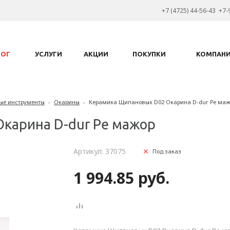
+7 (4725) 44-56-43 +7-
ЛОГ
УСЛУГИ
АКЦИИ
ПОКУПКИ
КОМПАН
ые инструменты
-
Окарины
-
Керамика Щипановых D02 Окарина D-dur Ре ма
карина D-dur Ре мажор
Артикул: 37075
Под заказ
1 994.85 руб.