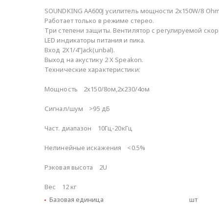
SOUNDKING AA600J усилитель мощности 2х150W/8 Ohm
Работает только в режиме стерео.
Три степени защиты. Вентилятор с регулируемой ско
LED индикаторы питания и пика.
Вход 2Х1/4"Jack(unbal).
Выход на акустику 2 Х Speakon.
Технические характеристики:
Мощность 2х150/8ом,2х230/4ом
Сигнал/шум >95 дБ
Част. диапазон 10Гц-20кГц
Нелинейные искажения <0.5%
Рэковая высота 2U
Вес 12 кг
Базовая единица
шт