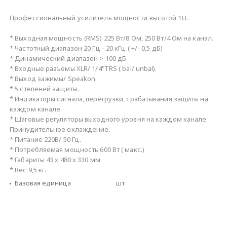
Профессиональный усилитель мощности высотой 1U.
* Выходная мощность (RMS) 225 Вт/8 Ом, 250 Вт/4 Ом на канал.
* Частотный диапазон 20 Гц - 20 кГц ( +/- 0,5 дБ)
* Динамический диапазон > 100 дБ.
* Входные разъемы XLR/ 1/4"TRS ( bal/ unbal).
* Выход зажимы/ Speakon
* 5 степеней защиты.
* Индикаторы сигнала, перегрузки, срабатывания защиты на
каждом канале.
* Шаговые регуляторы выходного уровня на каждом канале.
Принудительное охлаждение.
* Питание 220В/ 50 Гц.
* Потребляемая мощность 600 Вт ( макс.)
* Габариты 43 х 480 х 330 мм
* Вес 9,5 кг.
Базовая единица
шт