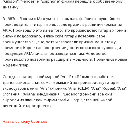
"Gibson", "Fender" и "Epiphone" фирма перешла к собственному
дизайну.
В 1987г в Японии в Матсумото закрылась фабрика крупнейшего
производителя гитар, что вызвало кризис в развитии компании
ARIA. Произошло это из-за того, что производство гитар в Японии
сильно подорожало, и японские гитары потеряли свое
преимущество в цене, хотя и завоевали признание. К этому
времени в Корее гитаростроение достигло высокого уровня, и
продукция ARIA начала производиться там. Недорогое
производство позволило расширить мощности. Появились новые
модели гитар.
Сегодня под торговой маркой "Aria Pro II" живет и работает
транснациональная семья компаний по производству гитар и
аксессуаров к ним. "Aria" (Япония), "Aria" (США), "Aria" (Корея), "Aria"
(Испания), "Ariana" (Индонезия), "Legend" (Гонконг) все они
выросли из японской фирмы "Arai & Соrр.", ставшей живой
легендой гитаростроения.
Назад к списку брендов