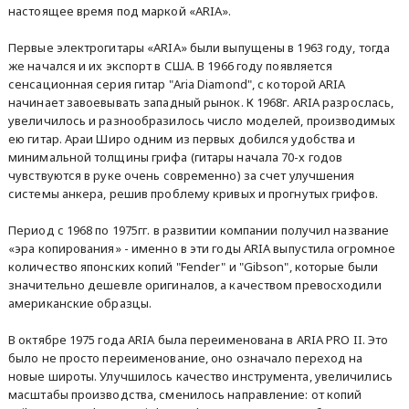
настоящее время под маркой «ARIA».
Первые электрогитары «ARIA» были выпущены в 1963 году, тогда
же начался и их экспорт в США. В 1966 году появляется
сенсационная серия гитар "Aria Diamond", с которой ARIA
начинает завоевывать западный рынок. К 1968г. ARIA разрослась,
увеличилось и разнообразилось число моделей, производимых
ею гитар. Араи Широ одним из первых добился удобства и
минимальной толщины грифа (гитары начала 70-х годов
чувствуются в руке очень современно) за счет улучшения
системы анкера, решив проблему кривых и прогнутых грифов.
Период с 1968 по 1975гг. в развитии компании получил название
«эра копирования» - именно в эти годы ARIA выпустила огромное
количество японских копий "Fender" и "Gibson", которые были
значительно дешевле оригиналов, а качеством превосходили
американские образцы.
В октябре 1975 года ARIA была переименована в ARIA PRO II. Это
было не просто переименование, оно означало переход на
новые широты. Улучшилось качество инструмента, увеличились
масштабы производства, сменилось направление: от копий