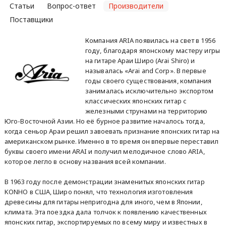
Статьи
Вопрос-ответ
Производители
Поставщики
Компания ARIA появилась на свет в 1956
году, благодаря японскому мастеру игры
на гитаре Араи Широ (Arai Shiro) и
называлась «Arai and Corp». В первые
годы своего существования, компания
занималась исключительно экспортом
классических японских гитар с
железными струнами на территорию
Юго-Восточной Азии. Но её бурное развитие началось тогда,
когда сеньор Араи решил завоевать признание японских гитар на
американском рынке. Именно в то время он впервые переставил
буквы своего имени ARAI и получил мелодичное слово ARIA,
которое легло в основу названия всей компании.
В 1963 году после демонстрации знаменитых японских гитар
KONHO в США, Широ понял, что технология изготовления
древесины для гитары непригодна для иного, чем в Японии,
климата. Эта поездка дала толчок к появлению качественных
японских гитар, экспортируемых по всему миру и известных в