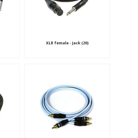
XLR female - Jack (20)