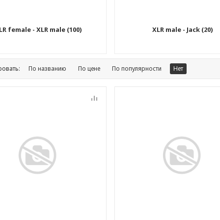
LR female - XLR male (100)
XLR male - Jack (20)
ровать:
По названию
По цене
По популярности
Нет