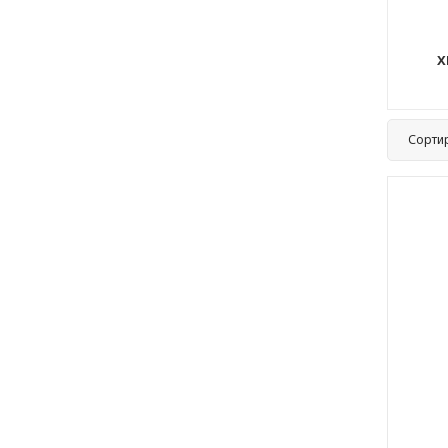
X
Сорти