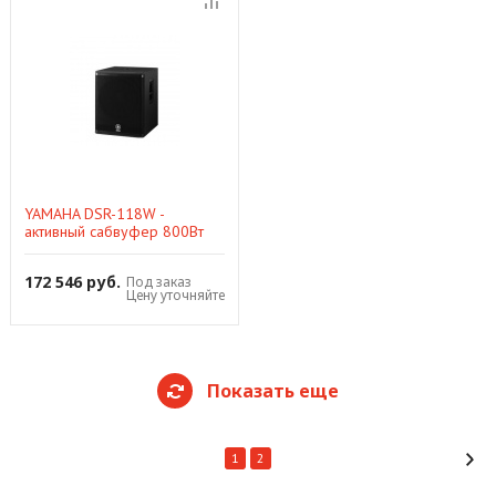
YAMAHA DSR-118W -
активный сабвуфер 800Вт
,max SPL132dB, 50Hz110kHz,
18"
172 546 руб.
Под заказ
Цену уточняйте
Показать еще
1
2