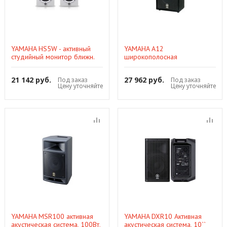
YAMAHA HS5W - активный
YAMAHA A12
студийный монитор ближн.
широкополосная
зоны 70Вт 5" + 0,75", 54Hz-
акустическая система, 12'+1',
30kHz(цвет-белый)
60Гц-20кГц, 300/600Вт (пик),
21 142 руб.
27 962 руб.
Под заказ
Под заказ
8 Ом
Цену уточняйте
Цену уточняйте
YAMAHA MSR100 активная
YAMAHA DXR10 Активная
акустическая система, 100Вт,
акустическая система, 10``