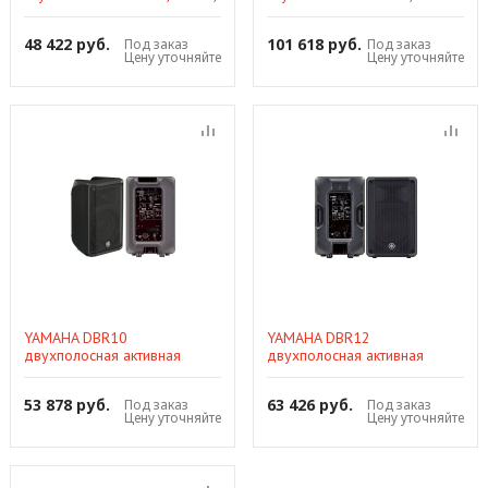
112dB, 8`` + 1``, , мик. + 2 х
лин., 2-полосный
48 422 руб.
101 618 руб.
Под заказ
Под заказ
Цену уточняйте
Цену уточняйте
YAMAHA DBR10
YAMAHA DBR12
двухполосная активная
двухполосная активная
акустическая система 325Вт,
акустическая система 465Вт,
129dB, 55 Гц - 20 кГц, 10`` НЧ
131dB, 52 Гц - 20 кГц, 12`` НЧ
53 878 руб.
63 426 руб.
Под заказ
Под заказ
Цену уточняйте
Цену уточняйте