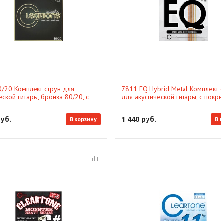
0/20 Комплект струн для
7811 EQ Hybrid Metal Комплект 
еской гитары, бронза 80/20, с
для акустической гитары, с покр
ем, 11-52, Cleartone
10-52, Cleartone
руб.
1 440 руб.
В корзину
В 