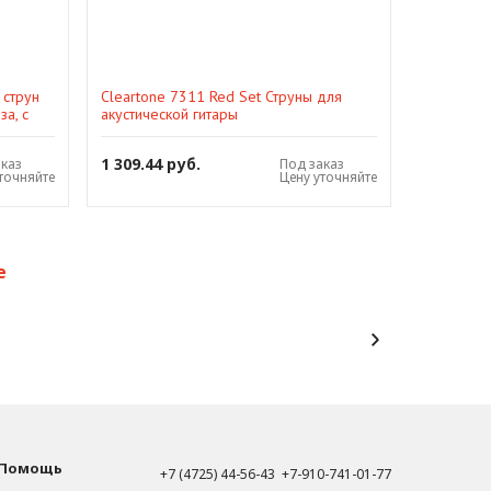
 струн
Cleartone 7311 Red Set Струны для
за, с
акустической гитары
1 309.44 руб.
аказ
Под заказ
точняйте
Цену уточняйте
е
Помощь
+7 (4725) 44-56-43 +7-910-741-01-77