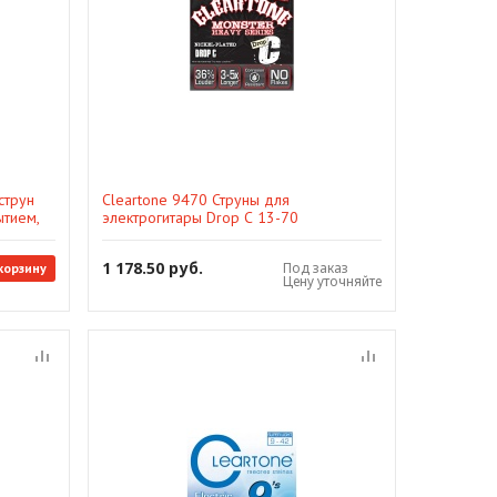
струн
Cleartone 9470 Струны для
ытием,
электрогитары Drop С 13-70
1 178.50 руб.
Под заказ
корзину
Цену уточняйте