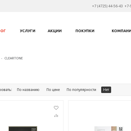
+7 (4725) 44-56-43 +7-
ЛОГ
УСЛУГИ
АКЦИИ
ПОКУПКИ
КОМПАН
-
CLEARTONE
ровать:
По названию
По цене
По популярности
Нет