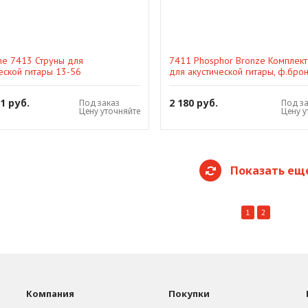
ne 7413 Струны для
7411 Phosphor Bronze Комплект
еской гитары 13-56
для акустической гитары, ф.брон
покрытием, 11-52, Cleartone
71 руб.
2 180 руб.
Под заказ
Под з
Цену уточняйте
Цену у
Показать ещ
1
2
Компания
Покупки