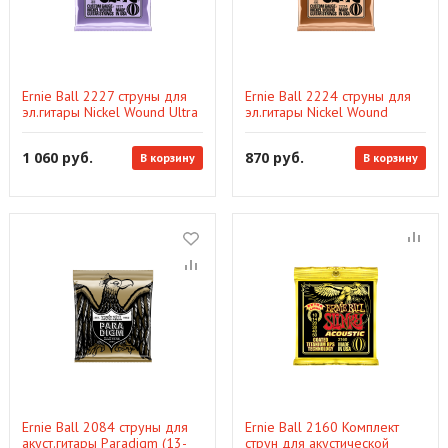
Ernie Ball 2227 струны для
Ernie Ball 2224 струны для
эл.гитары Nickel Wound Ultra
эл.гитары Nickel Wound
Slinky (10-13-17-28-38-48)
Turbo Slinky (9.5-12-16-26-
36-46)
1 060 руб.
870 руб.
В корзину
В корзину
Ernie Ball 2084 струны для
Ernie Ball 2160 Комплект
акуст.гитары Paradigm (13-
струн для акустической