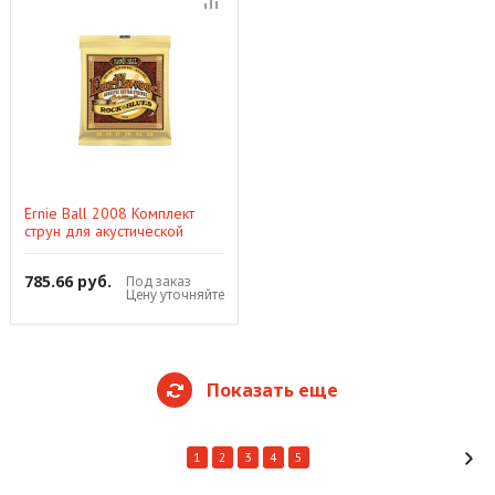
Ernie Ball 2008 Комплект
струн для акустической
гитары Earthwood 80/20 Rock
& Blues 10-52
785.66 руб.
Под заказ
Цену уточняйте
Показать еще
1
2
3
4
5