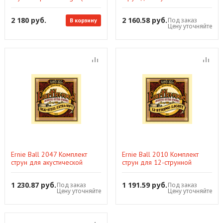
17-26-34-46-56)
гитары Coated Titanium RPS
80/20 Extra Light 10-50
2 180 руб.
2 160.58 руб.
Под заказ
В корзину
Цену уточняйте
Ernie Ball 2047 Комплект
Ernie Ball 2010 Комплект
струн для акустической
струн для 12-струнной
гитары Silk & Steel Extra-
акустической гитары 80/20
Soft 10-50
Light 9-46
1 230.87 руб.
1 191.59 руб.
Под заказ
Под заказ
Цену уточняйте
Цену уточняйте