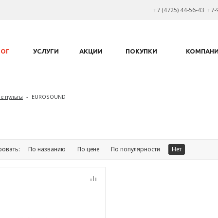
+7 (4725) 44-56-43 +7-
ЛОГ
УСЛУГИ
АКЦИИ
ПОКУПКИ
КОМПАН
е пульты
-
EUROSOUND
ровать:
По названию
По цене
По популярности
Нет