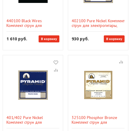
440100 Black Wires
402100 Pure Nickel Комплект
Комплект струн для
струн для электрогитары,
электрогитары,
никель, 10-46, Pyramid
никелированные, с
1 610 руб.
930 руб.
В корзину
В корзину
покрытием, 9-42, Pyramid
401/402 Pure Nickel
325100 Phosphor Bronze
Комплект струн для
Комплект струн для
электрогитары, никель, 9-46,
акустической гитары, 10-47,