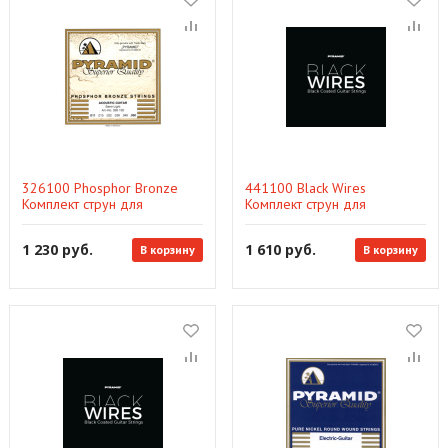
326100 Phosphor Bronze
441100 Black Wires
Комплект струн для
Комплект струн для
акустической гитары, 11-50,
электрогитары,
Pyramid
никелированные, с
1 230 руб.
1 610 руб.
В корзину
В корзину
покрытием, 10-46, Pyramid