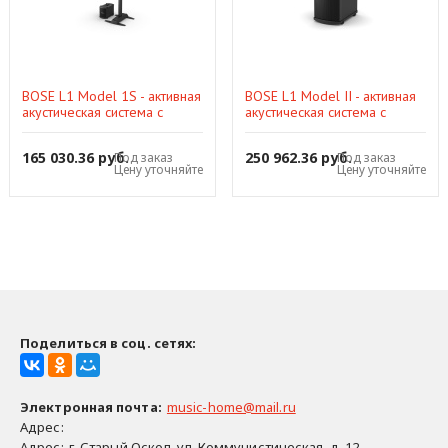
BOSE L1 Model 1S - активная
BOSE L1 Model II - активная
акустическая система с
акустическая система с
басовым модулем B1, 375
басовым модулем B2, 500
Вт
Вт
165 030.36 руб.
250 962.36 руб.
Под заказ
Под заказ
Цену уточняйте
Цену уточняйте
Поделиться в соц. сетях:
Электронная почта
:
music-home@mail.ru
Адрес:
Адрес:
г. Старый Оскол, ул. Коммунистическая, д. 12..