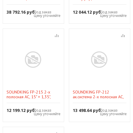
300W(RMS)/600W(Prog), 15",
300W(RMS)/600W(Prog), 15",
97/126 dB, 40-115Hz,
97/126 dB, 40-115Hz,
38 792.16 руб.
12 044.12 руб.
Под заказ
Под заказ
input(XLR), пласт. к
input(XLR), пласт. к
Цену уточняйте
Цену уточняйте
SOUNDKING FP-215 2-х
SOUNDKING FP-212
полосная АС, 15" + 1,35",
ак.система 2-х полосная АС,
RMS300Вт, 40Hz-18kHz
12" + 1,35", RMS250Вт, 40Hz-
20kHz
12 199.12 руб.
13 498.64 руб.
Под заказ
Под заказ
Цену уточняйте
Цену уточняйте