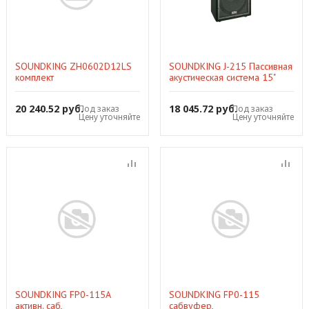
SOUNDKING ZH0602D12LS
SOUNDKING J-215 Пассивная
комплект
акустическая система 15"
АС+микшер(2х150W, 12", 6
кан, проц.
20 240.52 руб.
18 045.72 руб.
Под заказ
Под заказ
эфф.)+стойки+коммутац.
Цену уточняйте
Цену уточняйте
SOUNDKING FP0-115A
SOUNDKING FP0-115
активн. саб,
сабвуфер,