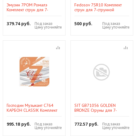
Эмузин 7РОМ Ромалэ
Fedosov 7SR10 Комплект
Комплект струн для 7-
струн для 7-струнной
струнной акустической
акустической гитары,
гитары, 12-51
посеребренная медь, 10-50
379.74 руб.
500 руб.
Под заказ
Под заказ
Цену уточняйте
Цену уточняйте
Господин Музыкант C764
SIT GB71056 GOLDEN
КАРБОН CLASSIK Комплект
BRONZE Струны для 7-
струн для 7-струнной
струнной акустической
классической гитары
гитары
995.18 руб.
772.57 руб.
Под заказ
Под заказ
Цену уточняйте
Цену уточняйте