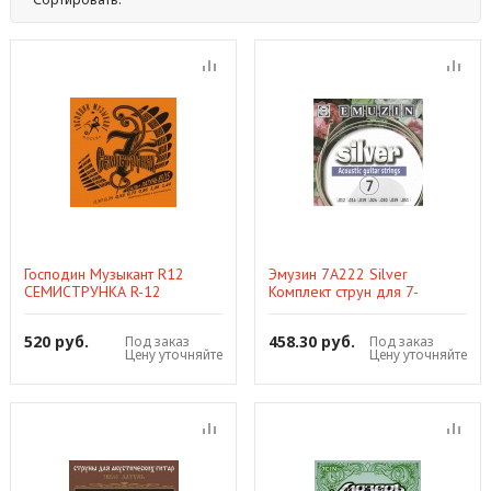
По названию
По цене
По популярности
Нет
Господин Музыкант R12
Эмузин 7A222 Silver
СЕМИСТРУНКА R-12
Комплект струн для 7-
Комплект струн для
струнной акустической
7струнной акустической
гитары, 12-51
520 руб.
458.30 руб.
Под заказ
Под заказ
гитары (сталь+Л85),
Цену уточняйте
Цену уточняйте