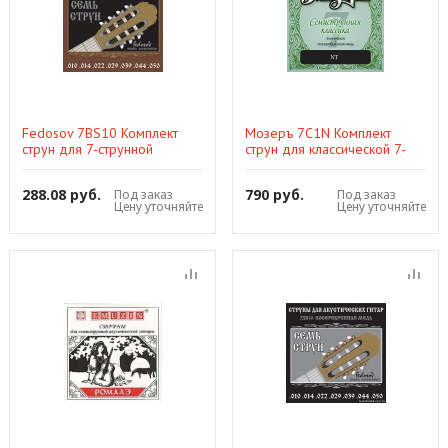
Fedosov 7BS10 Комплект
Мозеръ 7C1N Комплект
струн для 7-струнной
струн для классической 7-
акустической гитары, латунь,
струнной гитары,
10-50
посеребренные, среднее
288.08 руб.
790 руб.
Под заказ
Под заказ
натяжение
Цену уточняйте
Цену уточняйте