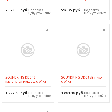
основании, выс 88-158
утяжеленным основанием,
см,метал. зажим, сталь,
высота 16 см, сталь, чёрная
2 073.90 руб.
596.75 руб.
Под заказ
Под заказ
черная
Цену уточняйте
Цену уточняйте
SOUNDKING DD043
SOUNDKING DD035B микр.
настольная микроф.стойка
стойка
"журавль",укороченная,
высота 54 см, метал. узел,
1 227.60 руб.
1 801.10 руб.
Под заказ
Под заказ
сталь, черная
Цену уточняйте
Цену уточняйте