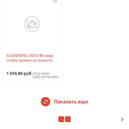
SOUNDKING DD014B микр.
стойка прямая на треноге,
высота 98-168 см, пласт.
узел, сталь, черная
1 016.80 руб.
Под заказ
Цену уточняйте
Показать еще
1
2