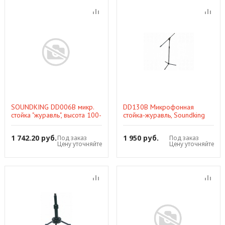
SOUNDKING DD006B микр.
DD130B Микрофонная
стойка "журавль", высота 100-
стойка-журавль, Soundking
176 см, метал. узел, сталь,
черная
1 742.20 руб.
1 950 руб.
Под заказ
Под заказ
Цену уточняйте
Цену уточняйте