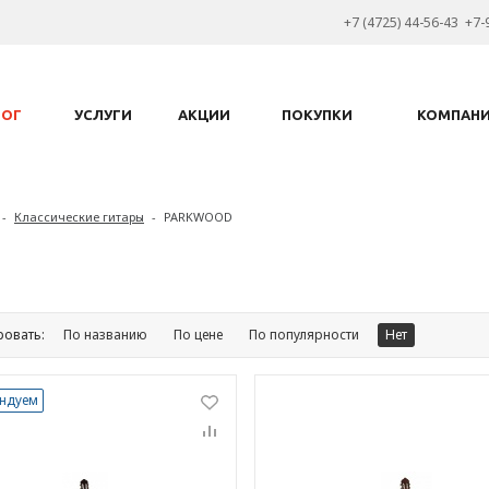
+7 (4725) 44-56-43 +7-
ЛОГ
УСЛУГИ
АКЦИИ
ПОКУПКИ
КОМПАН
-
Классические гитары
-
PARKWOOD
ровать:
По названию
По цене
По популярности
Нет
ндуем