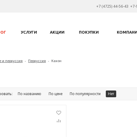
+7 (4725) 44-56-43 +7-
ЛОГ
УСЛУГИ
АКЦИИ
ПОКУПКИ
КОМПАН
е и перкуссия
-
Перкуссия
-
Кахон
ровать:
По названию
По цене
По популярности
Нет