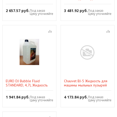
Концентрированная
генератора мыльных
жидкость для производства
пузырей
2 657.57 руб.
3 481.92 руб.
Под заказ
Под заказ
мыльных пузырей
(неконцентрированная), 5 л
Цену уточняйте
Цену уточняйте
EURO DJ Bubble Fluid
Chauvet BJ-5 Жидкость для
STANDARD, 4,7L Жидкость
машины мыльных пузырей
для генераторов мыльных
пузырей, стандартная,
1 941.84 руб.
4 173.84 руб.
Под заказ
Под заказ
канистра
Цену уточняйте
Цену уточняйте