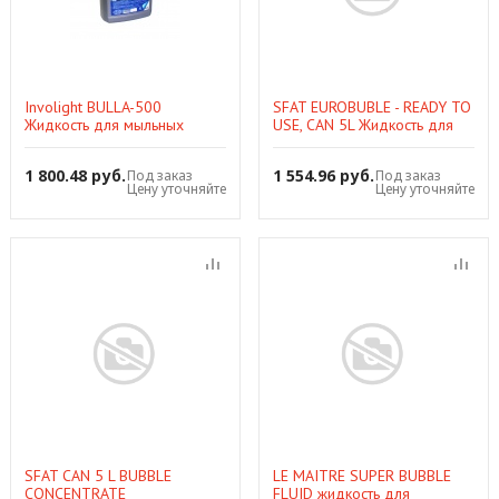
Involight BULLA-500
SFAT EUROBUBLE - READY TO
Жидкость для мыльных
USE, CAN 5L Жидкость для
пузырей, 4,7 л
производства мыльных
пузырей, большое кол-во
1 800.48 руб.
1 554.96 руб.
Под заказ
Под заказ
пуз
Цену уточняйте
Цену уточняйте
SFAT CAN 5 L BUBBLE
LE MAITRE SUPER BUBBLE
CONCENTRATE
FLUID жидкость для